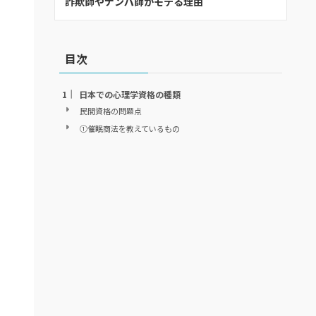
詐欺師やナンパ師がモテる理由
目次
日本での心理学資格の種類
民間資格の問題点
①催眠商法を教えているもの