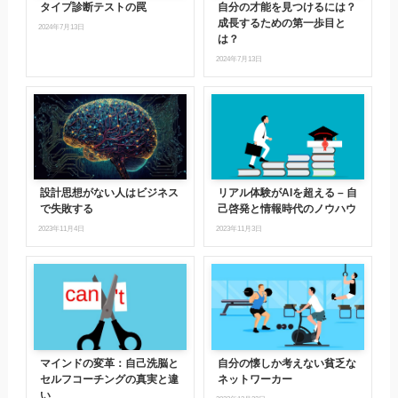
タイプ診断テストの罠
自分の才能を見つけるには？
成長するための第一歩目と
2024年7月13日
は？
2024年7月13日
設計思想がない人はビジネス
リアル体験がAIを超える – 自
で失敗する
己啓発と情報時代のノウハウ
2023年11月4日
2023年11月3日
マインドの変革：自己洗脳と
自分の懐しか考えない貧乏な
セルフコーチングの真実と違
ネットワーカー
い