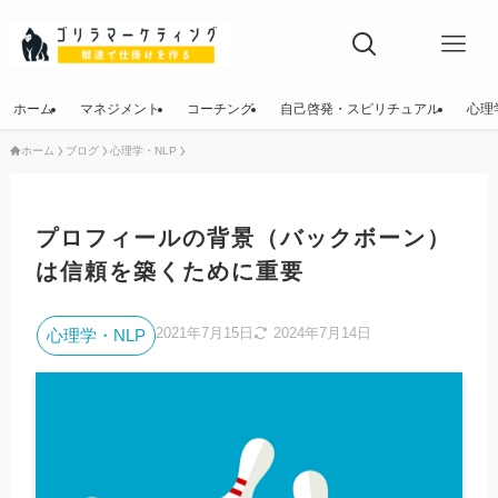
ホーム
マネジメント
コーチング
自己啓発・スピリチュアル
心理
ホーム
ブログ
心理学・NLP
ホーム
マネジメント
プロフィールの背景（バックボーン）
コーチング
は信頼を築くために重要
自己啓発・スピリチュアル
2021年7月15日
2024年7月14日
心理学・NLP
心理学・NLP
詐欺師の手口