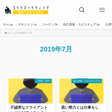
ホーム
マネジメント
コーチング
自己啓発・スピリチュアル
心理
ホーム
2019年
7月
ホーム
マネジメント
2019年7月
コーチング
自己啓発・スピリチュアル
心理学・NLP
心理学・NLP
自己啓発・スピリチュアル
詐欺師の手口
不誠実なクライアント
黒い勢力とは仕事をし