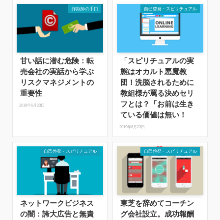
詐欺師の手口
自己啓発・スピリチュアル
甘い話に潜む危険：転
「スピリチュアルの実
売会社の実話から学ぶ
態はオカルト悪魔教
リスクマネジメントの
団！洗脳されるために
重要性
教組様が罵る決めセリ
フとは？「お前は生き
2019年6月23日
ている価値は無い！
2019年6月23日
自己啓発・スピリチュアル
自己啓発・スピリチュアル
ネットワークビジネス
東芝を辞めてコーチン
の闇：誇大広告と無責
グ会社設立。成功報酬